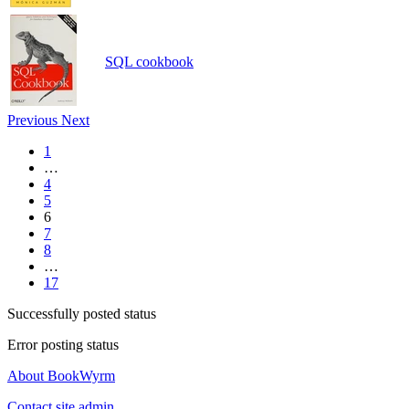
SQL cookbook
Previous
Next
1
…
4
5
6
7
8
…
17
Successfully posted status
Error posting status
About BookWyrm
Contact site admin