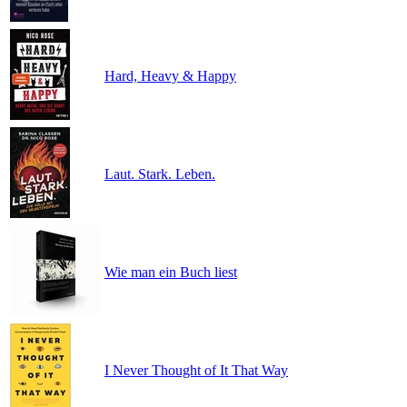
Hard, Heavy & Happy
Laut. Stark. Leben.
Wie man ein Buch liest
I Never Thought of It That Way