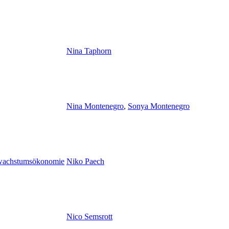
Nina Taphorn
Nina Montenegro
,
Sonya Montenegro
twachstumsökonomie
Niko Paech
Nico Semsrott