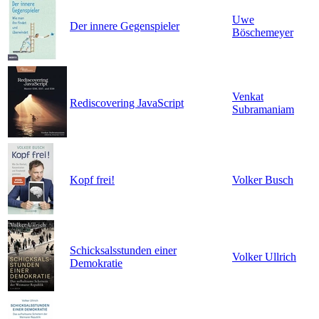
Uwe
Der innere Gegenspieler
Böschemeyer
Venkat
Rediscovering JavaScript
Subramaniam
Kopf frei!
Volker Busch
Schicksalsstunden einer
Volker Ullrich
Demokratie