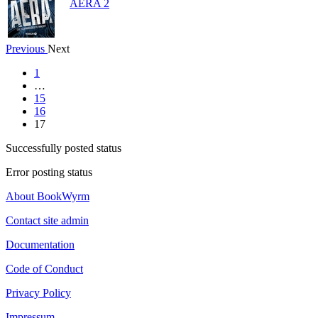
AERA 2
Previous
Next
1
…
15
16
17
Successfully posted status
Error posting status
About BookWyrm
Contact site admin
Documentation
Code of Conduct
Privacy Policy
Impressum