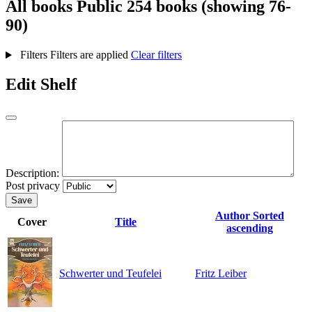
All books
Public
254 books (showing 76-
90)
Filters
Filters are applied
Clear filters
Edit Shelf
Description:
Post privacy
Save
Author
Sorted
Cover
Title
ascending
Schwerter und Teufelei
Fritz Leiber