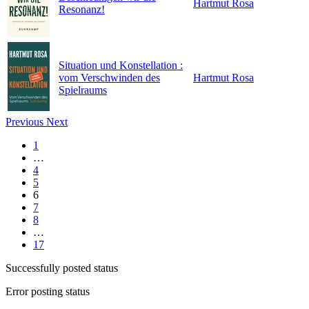
Hartmut Rosa
Resonanz!
Situation und Konstellation :
vom Verschwinden des
Hartmut Rosa
Spielraums
Previous
Next
1
…
4
5
6
7
8
…
17
Successfully posted status
Error posting status