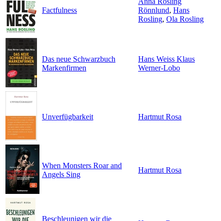
Anna Rosling
Factfulness
Rönnlund
,
Hans
Rosling
,
Ola Rosling
Das neue Schwarzbuch
Hans Weiss Klaus
Markenfirmen
Werner-Lobo
Unverfügbarkeit
Hartmut Rosa
When Monsters Roar and
Hartmut Rosa
Angels Sing
Beschleunigen wir die