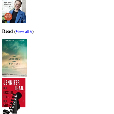
Read
(
View all 6
)