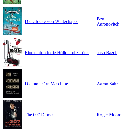
Ben
Die Glocke von Whitechapel
Aaronovitch
Einmal durch die Hölle und zurück
Josh Bazell
Die monetäre Maschine
Aaron Sahr
The 007 Diaries
Roger Moore