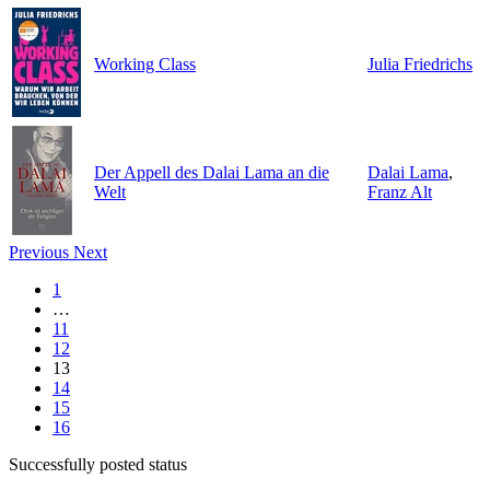
Working Class
Julia Friedrichs
Der Appell des Dalai Lama an die
Dalai Lama
,
Welt
Franz Alt
Previous
Next
1
…
11
12
13
14
15
16
Successfully posted status