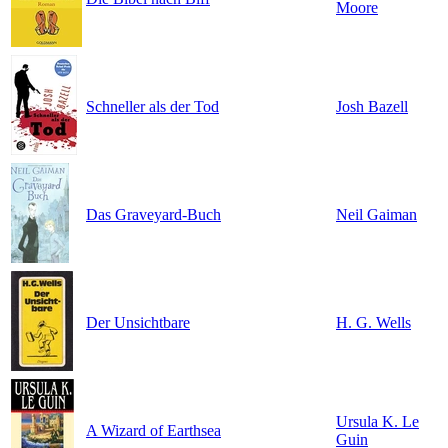
Moore
Schneller als der Tod
Josh Bazell
Das Graveyard-Buch
Neil Gaiman
Der Unsichtbare
H. G. Wells
Ursula K. Le
A Wizard of Earthsea
Guin