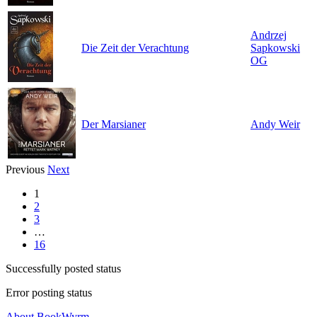
Andrzej
Die Zeit der Verachtung
Sapkowski
OG
Der Marsianer
Andy Weir
Previous
Next
1
2
3
…
16
Successfully posted status
Error posting status
About BookWyrm