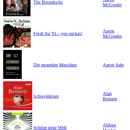
The Boondocks
McGruder
Aaron
Fresh for '01-- you suckas!
McGruder
Die monetäre Maschine
Aaron Sahr
Alan
Schweinkram
Bennett
Aldous
Schöne neue Welt