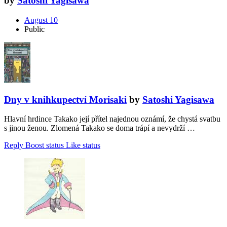
by
Satoshi Yagisawa
August 10
Public
Dny v knihkupectví Morisaki
by
Satoshi Yagisawa
Hlavní hrdince Takako její přítel najednou oznámí, že chystá svatbu
s jinou ženou. Zlomená Takako se doma trápí a nevydrží …
Reply
Boost status
Like status