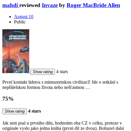
mahdi
reviewed
Invaze
by
Roger MacBride Allen
August 10
Public
4 stars
Show rating
První kontakt lidstva s mimozemskou civilizací! Jde o setkání s
nepřátelskou formou života nebo nešťastnou …
75%
4 stars
Show rating
Jak sem psal u prvniho dilu, hodnotim oba CZ v celku, protoze v
originale vyslo jako jedna kniha (prvni dil ze dvou). Bohuzel dalsi