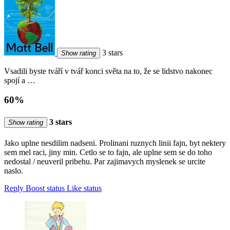
3 stars
Show rating
Vsadili byste tváří v tvář konci světa na to, že se lidstvo nakonec
spojí a …
60%
3 stars
Show rating
Jako uplne nesdilim nadseni. Prolinani ruznych linii fajn, byt nektery
sem mel raci, jiny min. Cetlo se to fajn, ale uplne sem se do toho
nedostal / neuveril pribehu. Par zajimavych myslenek se urcite
naslo.
Reply
Boost status
Like status