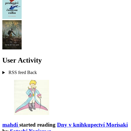
User Activity
RSS feed
Back
mahdi
started reading
Dny v knihkupectví Morisaki