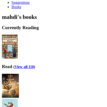
Suggestions
Books
mahdi's books
Currently Reading
Read
(
View all 118
)