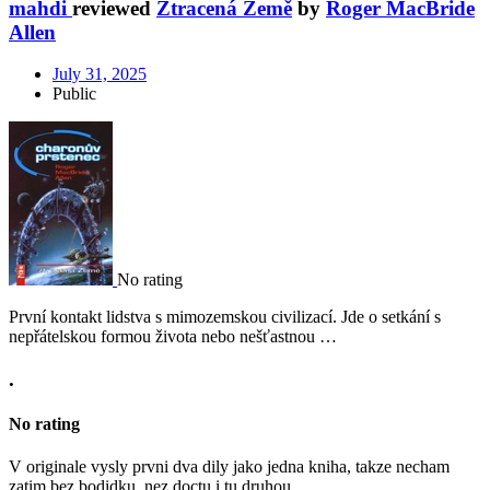
mahdi
reviewed
Ztracená Země
by
Roger MacBride
Allen
July 31, 2025
Public
No rating
První kontakt lidstva s mimozemskou civilizací. Jde o setkání s
nepřátelskou formou života nebo nešťastnou …
.
No rating
V originale vysly prvni dva dily jako jedna kniha, takze necham
zatim bez bodidku, nez doctu i tu druhou.