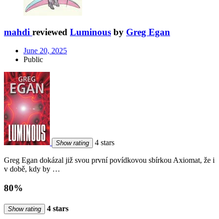
mahdi
reviewed
Luminous
by
Greg Egan
June 20, 2025
Public
4 stars
Show rating
Greg Egan dokázal již svou první povídkovou sbírkou Axiomat, že i
v době, kdy by …
80%
4 stars
Show rating