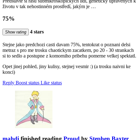
Představte si rasu submikroskopických lidí, geneticky upravených k
životu v tak nehostinném prostředí, jakým je …
75%
4 stars
Show rating
Stejne jako predchozi casti davam 75%, tentokrat o poznani delsi
metraz s pro me trosku chaotickym zacatkem, po 20 - 30 strankach
si to sedlo a postupne z komorniho pribehu pomerne velkej spektatl.
Opet jinej pohled, jiny kulisy, stejnej vesmir :) (a trosku naivni ke
konci)
Reply
Boost status
Like status
mahdi
finished reading
Proud
by
Stephen Baxter