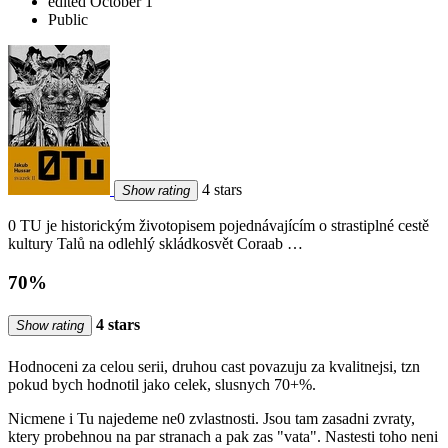
edited October 1
Public
4 stars
Show rating
0 TU je historickým životopisem pojednávajícím o strastiplné cestě
kultury Talů na odlehlý skládkosvět Coraab …
70%
4 stars
Show rating
Hodnoceni za celou serii, druhou cast povazuju za kvalitnejsi, tzn
pokud bych hodnotil jako celek, slusnych 70+%.
Nicmene i Tu najedeme ne0 zvlastnosti. Jsou tam zasadni zvraty,
ktery probehnou na par stranach a pak zas "vata". Nastesti toho neni