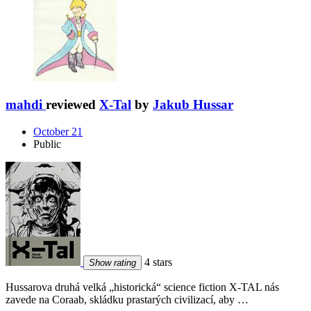
mahdi
reviewed
X-Tal
by
Jakub Hussar
October 21
Public
4 stars
Show rating
Hussarova druhá velká „historická“ science fiction X-TAL nás
zavede na Coraab, skládku prastarých civilizací, aby …