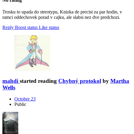
No rating
Trosku to upada do streotypu, Knizka de precist za par hodin, v
ramci oddechovek porad v cajku, ale slabsi nez dve predchozi.
Reply
Boost status
Like status
mahdi
started reading
Chybný protokol
by
Martha
Wells
October 23
Public