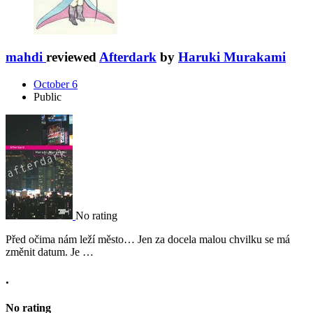
mahdi
reviewed
Afterdark
by
Haruki Murakami
October 6
Public
No rating
Před očima nám leží město… Jen za docela malou chvilku se má
změnit datum. Je …
.
No rating