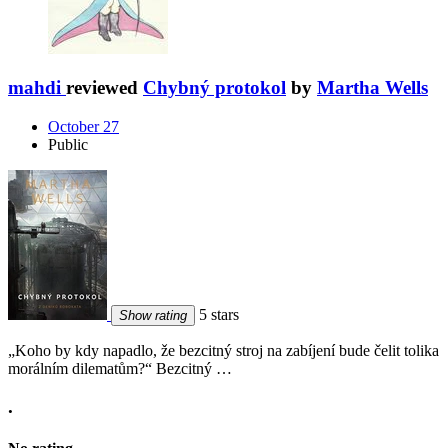
mahdi
reviewed
Chybný protokol
by
Martha Wells
October 27
Public
5 stars
Show rating
„Koho by kdy napadlo, že bezcitný stroj na zabíjení bude čelit tolika
morálním dilematům?“ Bezcitný …
.