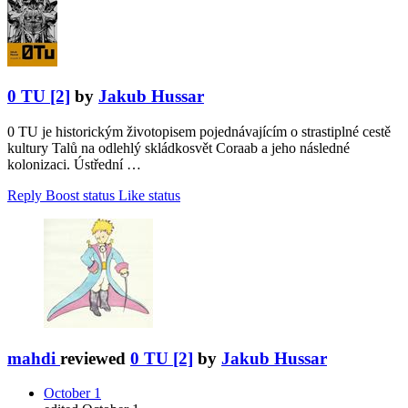
0 TU [2]
by
Jakub Hussar
0 TU je historickým životopisem pojednávajícím o strastiplné cestě
kultury Talů na odlehlý skládkosvět Coraab a jeho následné
kolonizaci. Ústřední …
Reply
Boost status
Like status
mahdi
reviewed
0 TU [2]
by
Jakub Hussar
October 1