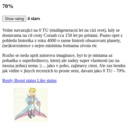
70%
4 stars
Show rating
Volne navazujici na 0 TU (multigeneracni let na cizi svet), kdy se
dostavama na cil cesty Coraab cca 150 let po pristani. Psano opet z
pohledu historika z roku 4000 o ranne historii obsazovani planety,
(ne)koexistence s nejen mistnima formama zivota etc
Rozho se neda uprit autorova imaginace, byt to je mistama az
pohadka o superhrdinovy, kterej ale zadny super vlastnosti (az na
mozna jednu) nema :) ... jako v poho, zajimavy cteni. Ale zas bemba
jak vidim v jinych recenzich to proste neni, davam jako 0 TU - 70%.
Reply
Boost status
Like status