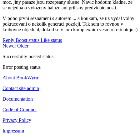
moc, jiny pasaze jsou rozepsany slusne. Navic hodotim kladne, ze
se nejedna o vylozeny haluze ani prilisny predvidatelnosti.
V poho prvni seznameni s autorem ... a koukam, ze uz vydal volny
pokracovani o nekolik generaci pozdeji. Tak sem to rovnou v
knihovne objednal, dokud se v tom komplexnim vesmiru orientuju :)
Reply
Boost status
Like status
Newer
Older
Successfully posted status
Error posting status
About BookWyrm
Contact site admin
Documentation
Code of Conduct
Privacy Policy
Impressum