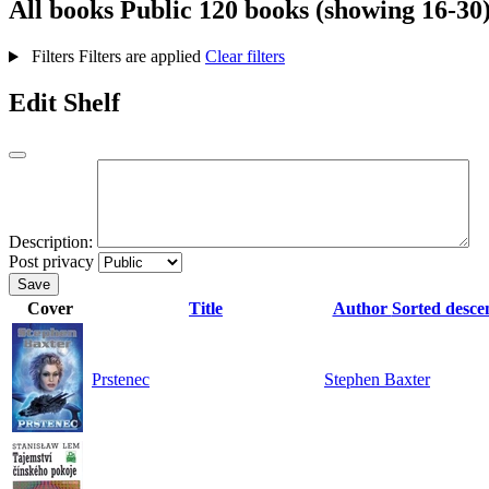
All books
Public
120 books (showing 16-30
Filters
Filters are applied
Clear filters
Edit Shelf
Description:
Post privacy
Save
Cover
Title
Author
Sorted desce
Prstenec
Stephen Baxter