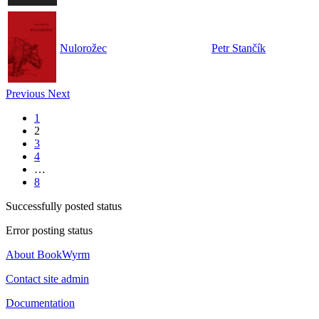
Nulorožec
Petr Stančík
Previous
Next
1
2
3
4
…
8
Successfully posted status
Error posting status
About BookWyrm
Contact site admin
Documentation