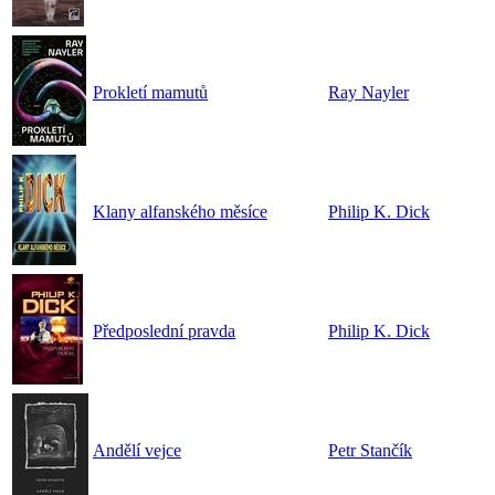
Prokletí mamutů
Ray Nayler
Klany alfanského měsíce
Philip K. Dick
Předposlední pravda
Philip K. Dick
Andělí vejce
Petr Stančík