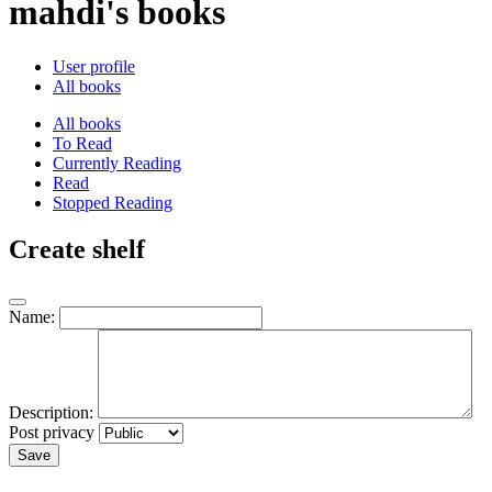
mahdi's books
User profile
All books
All books
To Read
Currently Reading
Read
Stopped Reading
Create shelf
Name:
Description:
Post privacy
Save