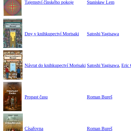
Tajemství čínského pokoje
Stanisław Lem
Dny v knihkupectví Morisaki
Satoshi Yagisawa
Návrat do knihkupectví Morisaki
Satoshi Yagisawa
,
Eric
Propast času
Roman Bureš
Císařovna
Roman Bureš