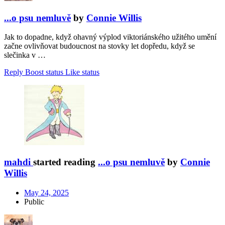
...o psu nemluvě
by
Connie Willis
Jak to dopadne, když ohavný výplod viktoriánského užitého umění
začne ovlivňovat budoucnost na stovky let dopředu, když se
slečinka v …
Reply
Boost status
Like status
mahdi
started reading
...o psu nemluvě
by
Connie
Willis
May 24, 2025
Public