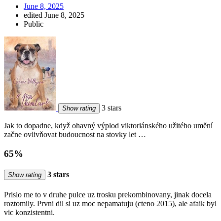
June 8, 2025
edited June 8, 2025
Public
3 stars
Show rating
Jak to dopadne, když ohavný výplod viktoriánského užitého umění
začne ovlivňovat budoucnost na stovky let …
65%
3 stars
Show rating
Prislo me to v druhe pulce uz trosku prekombinovany, jinak docela
roztomily. Prvni dil si uz moc nepamatuju (cteno 2015), ale afaik byl
vic konzistentni.