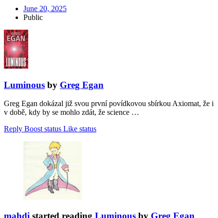
June 20, 2025
Public
Luminous
by
Greg Egan
Greg Egan dokázal již svou první povídkovou sbírkou Axiomat, že i
v době, kdy by se mohlo zdát, že science …
Reply
Boost status
Like status
mahdi
started reading
Luminous
by
Greg Egan