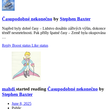
Časupodobné nekonečno
by
Stephen Baxter
Napřed byly dobré časy – Lidstvo dosáhlo zářivých výšin, dokonce
téměř nesmrtelnosti. Pak přišly špatné časy – Země byla okupována
…
Reply
Boost status
Like status
mahdi
started reading
Časupodobné nekonečno
by
Stephen Baxter
June 8, 2025
Public