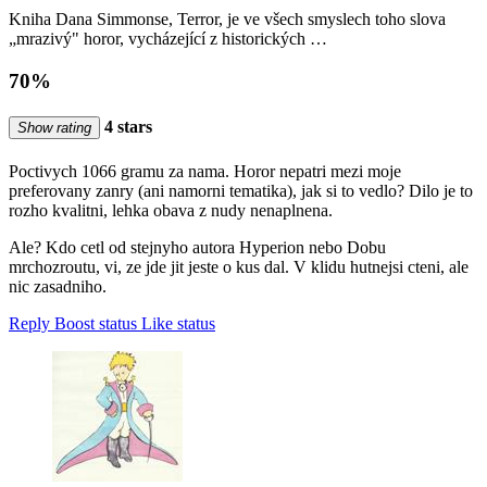
Kniha Dana Simmonse, Terror, je ve všech smyslech toho slova
„mrazivý" horor, vycházející z historických …
70%
4 stars
Show rating
Poctivych 1066 gramu za nama. Horor nepatri mezi moje
preferovany zanry (ani namorni tematika), jak si to vedlo? Dilo je to
rozho kvalitni, lehka obava z nudy nenaplnena.
Ale? Kdo cetl od stejnyho autora Hyperion nebo Dobu
mrchozroutu, vi, ze jde jit jeste o kus dal. V klidu hutnejsi cteni, ale
nic zasadniho.
Reply
Boost status
Like status