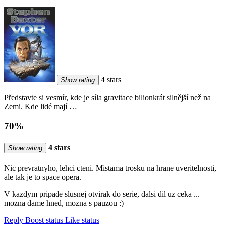
4 stars
Show rating
Představte si vesmír, kde je síla gravitace bilionkrát silnější než na
Zemi. Kde lidé mají …
70%
4 stars
Show rating
Nic prevratnyho, lehci cteni. Mistama trosku na hrane uveritelnosti,
ale tak je to space opera.
V kazdym pripade slusnej otvirak do serie, dalsi dil uz ceka ...
mozna dame hned, mozna s pauzou :)
Reply
Boost status
Like status