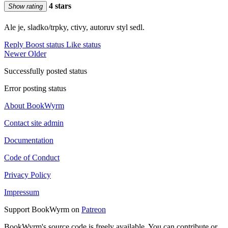
4 stars
Show rating
Ale je, sladko/trpky, ctivy, autoruv styl sedl.
Reply
Boost status
Like status
Newer
Older
Successfully posted status
Error posting status
About BookWyrm
Contact site admin
Documentation
Code of Conduct
Privacy Policy
Impressum
Support BookWyrm on
Patreon
BookWyrm's source code is freely available. You can contribute or