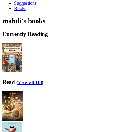
Suggestions
Books
mahdi's books
Currently Reading
Read
(
View all 118
)