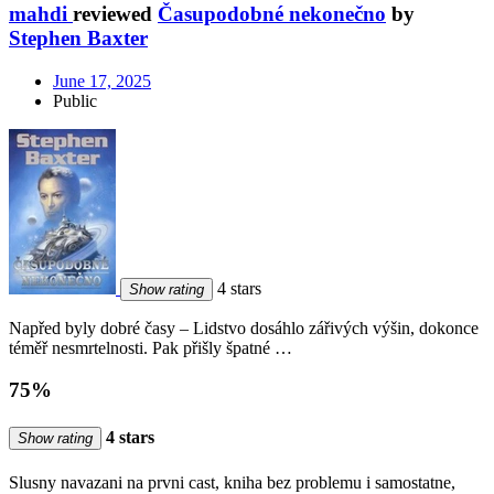
mahdi
reviewed
Časupodobné nekonečno
by
Stephen Baxter
June 17, 2025
Public
4 stars
Show rating
Napřed byly dobré časy – Lidstvo dosáhlo zářivých výšin, dokonce
téměř nesmrtelnosti. Pak přišly špatné …
75%
4 stars
Show rating
Slusny navazani na prvni cast, kniha bez problemu i samostatne,