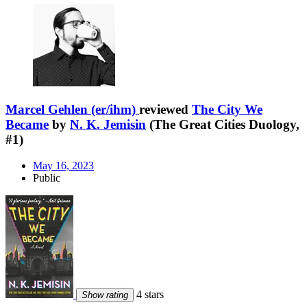
Marcel Gehlen (er/ihm)
reviewed
The City We
Became
by
N. K. Jemisin
(The Great Cities Duology,
#1)
May 16, 2023
Public
4 stars
Show rating