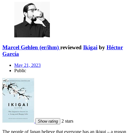
Marcel Gehlen (er/ihm)
reviewed
Ikigai
by
Héctor
García
May 21, 2023
Public
2 stars
Show rating
The people of Japan believe that everyone has an ikigai – a reason