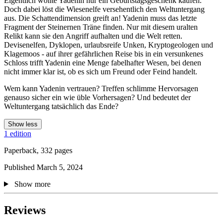
Eigentlich wollte Yadenin nur ein Geburtstagsgeschenk kaufen.
Doch dabei löst die Wiesenelfe versehentlich den Weltuntergang
aus. Die Schattendimension greift an! Yadenin muss das letzte
Fragment der Steinernen Träne finden. Nur mit diesem uralten
Relikt kann sie den Angriff aufhalten und die Welt retten.
Devisenelfen, Dyklopen, urlaubsreife Unken, Kryptogeologen und
Klagemoos - auf ihrer gefährlichen Reise bis in ein versunkenes
Schloss trifft Yadenin eine Menge fabelhafter Wesen, bei denen
nicht immer klar ist, ob es sich um Freund oder Feind handelt.
Wem kann Yadenin vertrauen? Treffen schlimme Hervorsagen
genauso sicher ein wie üble Vorhersagen? Und bedeutet der
Weltuntergang tatsächlich das Ende?
Show less
1 edition
Paperback, 332 pages
Published March 5, 2024
Show more
Reviews