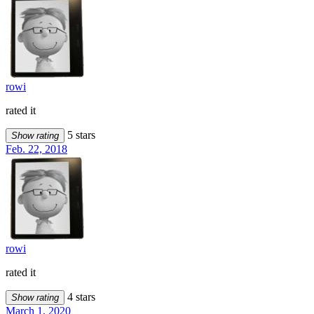
rowi
rated it
5 stars
Show rating
Feb. 22, 2018
rowi
rated it
4 stars
Show rating
March 1, 2020