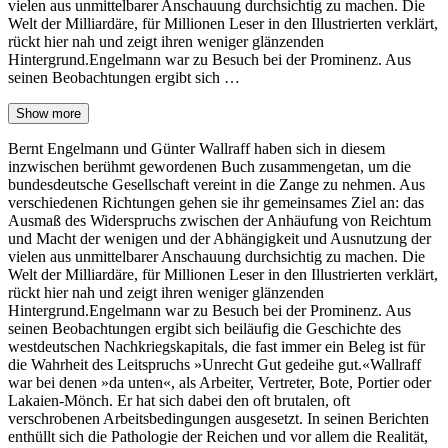
vielen aus unmittelbarer Anschauung durchsichtig zu machen. Die
Welt der Milliardäre, für Millionen Leser in den Illustrierten verklärt,
rückt hier nah und zeigt ihren weniger glänzenden
Hintergrund.Engelmann war zu Besuch bei der Prominenz. Aus
seinen Beobachtungen ergibt sich …
Show more
Bernt Engelmann und Günter Wallraff haben sich in diesem
inzwischen berühmt gewordenen Buch zusammengetan, um die
bundesdeutsche Gesellschaft vereint in die Zange zu nehmen. Aus
verschiedenen Richtungen gehen sie ihr gemeinsames Ziel an: das
Ausmaß des Widerspruchs zwischen der Anhäufung von Reichtum
und Macht der wenigen und der Abhängigkeit und Ausnutzung der
vielen aus unmittelbarer Anschauung durchsichtig zu machen. Die
Welt der Milliardäre, für Millionen Leser in den Illustrierten verklärt,
rückt hier nah und zeigt ihren weniger glänzenden
Hintergrund.Engelmann war zu Besuch bei der Prominenz. Aus
seinen Beobachtungen ergibt sich beiläufig die Geschichte des
westdeutschen Nachkriegskapitals, die fast immer ein Beleg ist für
die Wahrheit des Leitspruchs »Unrecht Gut gedeihe gut.«Wallraff
war bei denen »da unten«, als Arbeiter, Vertreter, Bote, Portier oder
Lakaien-Mönch. Er hat sich dabei den oft brutalen, oft
verschrobenen Arbeitsbedingungen ausgesetzt. In seinen Berichten
enthüllt sich die Pathologie der Reichen und vor allem die Realität,