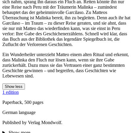
sich nahm, sprang ihn daraus ein Fluch an. Retten könnte ihn nur
eine Reise nach Peru mit der Träumerin Malinka – zumindest
behauptet das der geheimnisvolle Garcilaso. Zu Matteos
Überraschung ist Malinka bereit, ihn zu begleiten. Denn auch ihr hat
Garcilaso – im Traum – zu dieser Reise geraten, und sie ahnt, dass
sie nur mit Matteo das wiederfinden kann, was sie einst in Peru
verlor: Ihre Gabe des Geschichenerzählens. Schnell wird klar, dass
das Buch aus der Bibliothek das legendäre Spiegelbuch ist, die
Zuflucht der Verlorenen Geschichten.
Ein Wunderheiler unterzieht Matteo einem alten Ritual und erkennt,
dass Malinka den Fluch nur lösen kann, wenn sie ihre Gabe
zurückerhält. Dazu muss sie das Vertrauen einer ganz bestimmten
Geschichte gewinnen – und begreifen, dass Geschichten wie
Lebewesen sind.
Show less
1 edition
Paperback, 500 pages
German language
Published by Verlag Mondwolf.
Show more