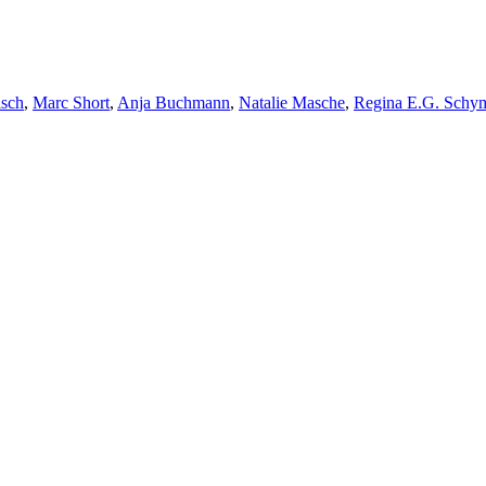
isch
,
Marc Short
,
Anja Buchmann
,
Natalie Masche
,
Regina E.G. Schy