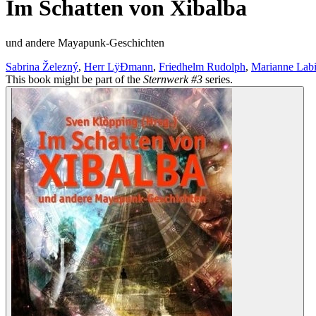
Im Schatten von Xibalba
und andere Mayapunk-Geschichten
Sabrina Železný
,
Herr LÿÐmann
,
Friedhelm Rudolph
,
Marianne Lab
This book might be part of the
Sternwerk #3
series.