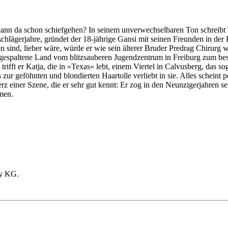
kann da schon schiefgehen? In seinem unverwechselbaren Ton schreibt 
llschlägerjahre, gründet der 18-jährige Gansi mit seinen Freunden in d
 sind, lieber wäre, würde er wie sein älterer Bruder Predrag Chirurg 
ef gespaltene Land vom blitzsauberen Jugendzentrum in Freiburg zum be
ifft er Katja, die in »Texas« lebt, einem Viertel in Calvusberg, das soga
zur geföhnten und blondierten Haartolle verliebt in sie. Alles scheint 
Herz einer Szene, die er sehr gut kennt: Er zog in den Neunzigerjahren 
men.
y KG.