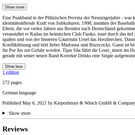
Show more
Eine Punkband in der Pfälzischen Provinz der Neunzigerjahre - was 
identitätsstiftende Kraft von Subkulturen. 1998, inmitten der Baseba
Eltern, die vor vielen Jahren aus Bosnien nach Deutschland gekommen
veranstaltet er Radau im heimischen Club Fiasko, tourt durch das ti
spalten und von der finsteren Gitarristin Ursel das Herzbrechen. Dann tr
Konfliktlösung und hört lieber Madonna statt Buzzcocks. Gansi ist bis 
für Pur Jus zur Gefahr werden. Tijan Sila führt die Leser_innen ins 
gerade mit seiner neuen Band Korrekte Drinks eine Single aufgenom
Show less
1 edition
272 pages
German language
Published May 6, 2021 by Kiepenheuer & Witsch GmbH & Compan
Show more
Reviews