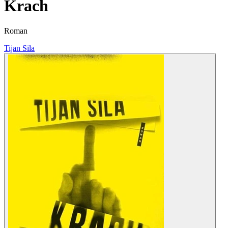
Krach
Roman
Tijan Sila