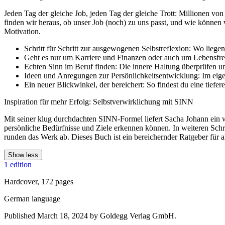
Jeden Tag der gleiche Job, jeden Tag der gleiche Trott: Millionen vo
finden wir heraus, ob unser Job (noch) zu uns passt, und wie können 
Motivation.
Schritt für Schritt zur ausgewogenen Selbstreflexion: Wo liegen
Geht es nur um Karriere und Finanzen oder auch um Lebensfr
Echten Sinn im Beruf finden: Die innere Haltung überprüfen un
Ideen und Anregungen zur Persönlichkeitsentwicklung: Im eige
Ein neuer Blickwinkel, der bereichert: So findest du eine tie
Inspiration für mehr Erfolg: Selbstverwirklichung mit SINN
Mit seiner klug durchdachten SINN-Formel liefert Sacha Johann ein 
persönliche Bedürfnisse und Ziele erkennen können. In weiteren Schr
runden das Werk ab. Dieses Buch ist ein bereichernder Ratgeber für a
Show less
1 edition
Hardcover, 172 pages
German language
Published March 18, 2024 by Goldegg Verlag GmbH.