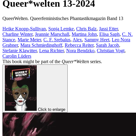
Queer*welten 13-2024
QueerWelten. Queerfeministisches Phantastikmagazin Band 13
Heike Knopp-Sullivan
,
Sonja Lemke
,
Chris Balz
,
Jassi Etter
,
Charline Winter
,
Jeannie Marschall
,
Martina John
,
Elisa Saph
,
C. N.
Stance
,
Marie Meier
,
C. F. Srebalus
,
Alex
,
Sammy Heet
,
Leo Nora
Grabner
,
Mara Schmiedinghoff
,
Rebecca Reiter
,
Sarah Jacob
,
Stefanie Klawitter
,
Lena Richter
,
Nora Bendzko
,
Christian Vogt
,
Carolin Lüders
This book might be part of the
Queer*Welten
series.
Click to enlarge