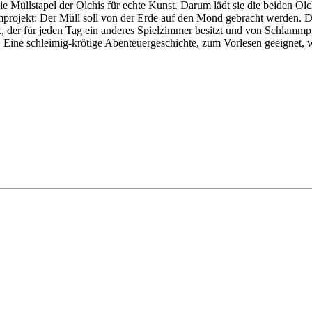
e Müllstapel der Olchis für echte Kunst. Darum lädt sie die beiden O
rojekt: Der Müll soll von der Erde auf den Mond gebracht werden. Da di
x, der für jeden Tag ein anderes Spielzimmer besitzt und von Schla
et. Eine schleimig-krötige Abenteuergeschichte, zum Vorlesen geeignet, w