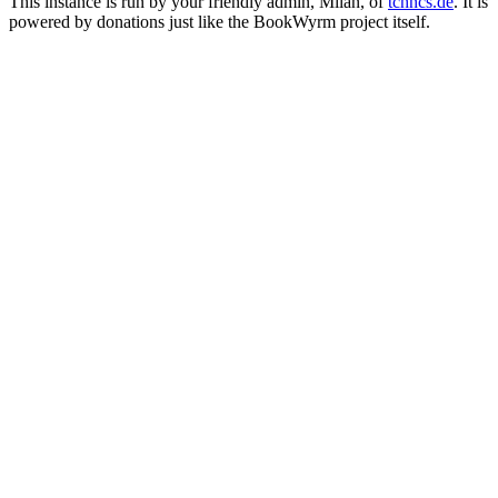
This instance is run by your friendly admin, Milan, of
tchncs.de
. It is
powered by donations just like the BookWyrm project itself.