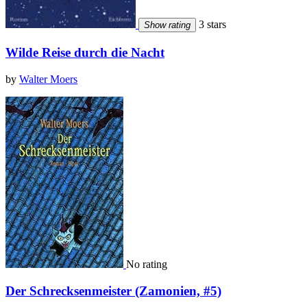
3 stars
Show rating
Wilde Reise durch die Nacht
by
Walter Moers
No rating
Der Schrecksenmeister (Zamonien, #5)