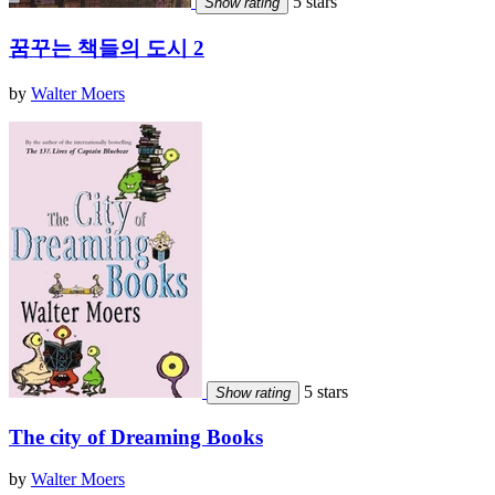
5 stars
Show rating
꿈꾸는 책들의 도시 2
by
Walter Moers
5 stars
Show rating
The city of Dreaming Books
by
Walter Moers