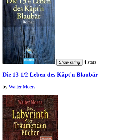
4 stars
Show rating
Die 13 1/2 Leben des Käpt'n Blaubär
by
Walter Moers