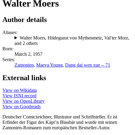
Walter Moers
Author details
Aliases:
Walter Moers
,
Hildegunst von Mythenmetz
,
Valʹter Morz
,
and 2 others
Born:
March 2, 1957
Series:
Zamonien
,
Maeva Young
,
Dang dai wen xue -- 71
External links
View on Wikidata
View ISNI record
View on OpenLibrary
View on Goodreads
Deutscher Comiczeichner, Illustrator und Schriftsteller. Er ist
Erfinder der Figur des Käpt’n Blaubär und wurde mit seinen
Zamonien-Romanen zum europäischen Bestseller-Autor.