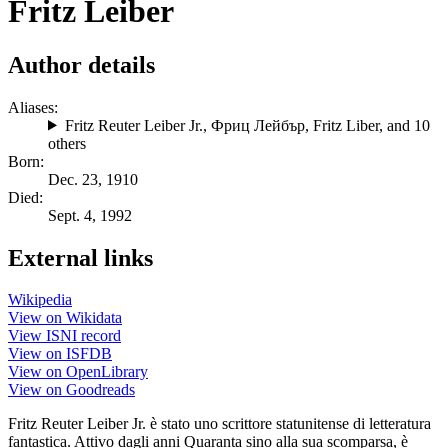
Fritz Leiber
Author details
Aliases:
Fritz Reuter Leiber Jr.
,
Фриц Лейбър
,
Fritz Liber
, and 10
others
Born:
Dec. 23, 1910
Died:
Sept. 4, 1992
External links
Wikipedia
View on Wikidata
View ISNI record
View on ISFDB
View on OpenLibrary
View on Goodreads
Fritz Reuter Leiber Jr. è stato uno scrittore statunitense di letteratura
fantastica. Attivo dagli anni Quaranta sino alla sua scomparsa, è