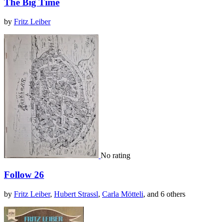
The Big Time
by
Fritz Leiber
No rating
Follow 26
by
Fritz Leiber
,
Hubert Strassl
,
Carla Mötteli
, and 6 others