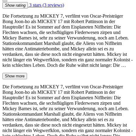
3 stars
(3 reviews)
Show rating
Die Fortsetzung zu MICKEY 7, verfilmt von Oscar-Preisträger
Bong Joon-ho als MICKEY 17 mit Robert Pattinson in der
Hauptrolle! Es ist Sommer auf dem Eisplaneten Niflheim: Die
Flechten wachsen, die sechsflügligen Flederwesen zirpen und
Mickey Barnes ist, sehr zu seiner Verwunderung, noch am Leben.
Stationskommandant Marshall glaubt, die Aliens von Niflheim
hätten eine Antimateriebombe, und Mickey allein sei es zu
verdanken, dass sie diese noch nicht eingesetzt hätten. Mickey ist
nicht länger ein Wegwerfklon, sondern ein ganz normaler Kolonist -
kein schlechtes Leben. Doch die Ruhe währt nicht lange: Die …
Show more
Die Fortsetzung zu MICKEY 7, verfilmt von Oscar-Preisträger
Bong Joon-ho als MICKEY 17 mit Robert Pattinson in der
Hauptrolle! Es ist Sommer auf dem Eisplaneten Niflheim: Die
Flechten wachsen, die sechsflügligen Flederwesen zirpen und
Mickey Barnes ist, sehr zu seiner Verwunderung, noch am Leben.
Stationskommandant Marshall glaubt, die Aliens von Niflheim
hätten eine Antimateriebombe, und Mickey allein sei es zu
verdanken, dass sie diese noch nicht eingesetzt hätten. Mickey ist
nicht länger ein Wegwerfklon, sondern ein ganz normaler Kolonist -
kein schlechtes Leben. Doch die Ruhe währt nicht lange: Die