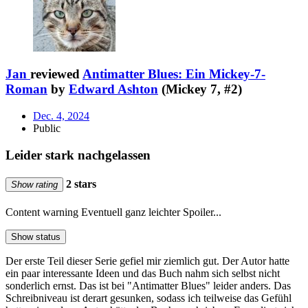
Jan
reviewed
Antimatter Blues: Ein Mickey-7-
Roman
by
Edward Ashton
(Mickey 7, #2)
Dec. 4, 2024
Public
Leider stark nachgelassen
2 stars
Show rating
Content warning
Eventuell ganz leichter Spoiler...
Show status
Der erste Teil dieser Serie gefiel mir ziemlich gut. Der Autor hatte
ein paar interessante Ideen und das Buch nahm sich selbst nicht
sonderlich ernst. Das ist bei "Antimatter Blues" leider anders. Das
Schreibniveau ist derart gesunken, sodass ich teilweise das Gefühl