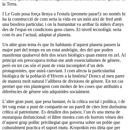
la Terra.
I Le Guin posa força llenya a l'estufa (prometo parar!): no només hi
ha la construcció de com seria la vida en un món així de fred amb
una biosfera particular, i on la humanitat va arribar fa milers d'anys
des de l'espai en condicions gens clares. El nivell tecnològic seria
com és ara l’actual, adaptat al planeta.
Un altre gran tema és que lis habitants d’aquest planeta passen la
major part del temps en un estat andrògin, des del que poden
manifestar qualsevol dels dos sexes biològics quan entren en zel. Al
principi em preocupava trobar-me amb essencialismes de gènere,
però en tot cas són el punt de vista incomplert d’un dels
protagonistes, que anirà canviant. I com afecta la particularitat
biològica de la població d’Hivern a la història? Doncs al meu parer
de manera molt natural l’allibera de divisions de gènere. En tot cas
permet que ens plantegem com moltes de les coses que atribuïm a
diferències de gènere són adquirides socialment.
L’altre gran punt, que pesa bastant, és la crítica social i política, i de
fet vaig estar a punt de compartir-ne un parell de cites fent duríssima
crítica al patriotisme. Es detallen dos països; l’un és una mena de
monarquia disfuncional: el llibre mostra com els horrors vénen des
d’aquest grup polític priviliegiat que governa sobre un poble que
culturalment practica el suport mutu. Kropotkin ens diria que per