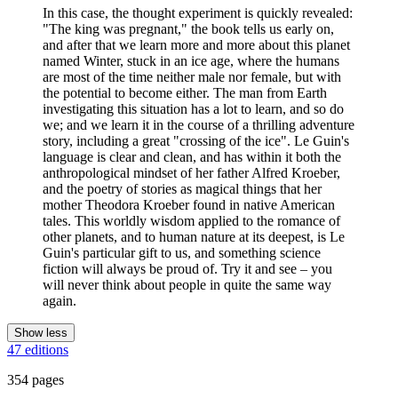
In this case, the thought experiment is quickly revealed:
"The king was pregnant," the book tells us early on,
and after that we learn more and more about this planet
named Winter, stuck in an ice age, where the humans
are most of the time neither male nor female, but with
the potential to become either. The man from Earth
investigating this situation has a lot to learn, and so do
we; and we learn it in the course of a thrilling adventure
story, including a great "crossing of the ice". Le Guin's
language is clear and clean, and has within it both the
anthropological mindset of her father Alfred Kroeber,
and the poetry of stories as magical things that her
mother Theodora Kroeber found in native American
tales. This worldly wisdom applied to the romance of
other planets, and to human nature at its deepest, is Le
Guin's particular gift to us, and something science
fiction will always be proud of. Try it and see – you
will never think about people in quite the same way
again.
Show less
47 editions
354 pages