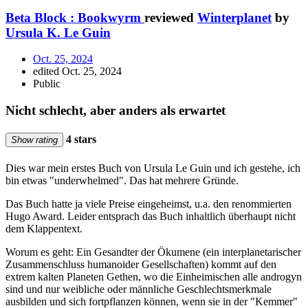
Beta Block : Bookwyrm
reviewed
Winterplanet
by
Ursula K. Le Guin
Oct. 25, 2024
edited Oct. 25, 2024
Public
Nicht schlecht, aber anders als erwartet
4 stars
Show rating
Dies war mein erstes Buch von Ursula Le Guin und ich gestehe, ich
bin etwas "underwhelmed". Das hat mehrere Gründe.
Das Buch hatte ja viele Preise eingeheimst, u.a. den renommierten
Hugo Award. Leider entsprach das Buch inhaltlich überhaupt nicht
dem Klappentext.
Worum es geht: Ein Gesandter der Ökumene (ein interplanetarischer
Zusammenschluss humanoider Gesellschaften) kommt auf den
extrem kalten Planeten Gethen, wo die Einheimischen alle androgyn
sind und nur weibliche oder männliche Geschlechtsmerkmale
ausbilden und sich fortpflanzen können, wenn sie in der "Kemmer"