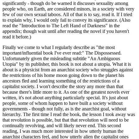
significantly - though do be warned it discusses sexuality among
people who, on Earth, are considered minors, in a society with very
few of our own sexual taboos. All of that is to say, read it. If I tried
to explain why, I would only fail to convey its significance. (Also
read the "Introduction to The Left Hand of Darkness" in the
appendix; though wait until after reading the novel if you haven't
read it before.)
Finally we come to what I regularly describe as "the most
important/influential book I've ever read:" The Dispossessed.
Unfortunately given the misleading subtitle "An Ambiguous
Utopia" by its publisher, this book is not about a utopia. What it is
about is a physicist from an anarchist society who struggles against
the restrictions of his home moon going down to the planet his
ancestors fled and learning something of the restrictions of a
capitalist society. I won't describe the story any more than that
because there's little more to it. As one of the greatest novels ever
written, it's not about anything particularly special. It's just about
people, some of whom happen to have built a society without
governments - though not fully, as is the anarchist goal, without
hierarchy. The first time I read the book, the lesson I took away was
that revolution is possible, but that that revolution will need to be
continually revolving, and will likely never end. This second
reading, I was much more interested in how utterly human the
anarchist characters feel, and how utterly alien the capitalist ones