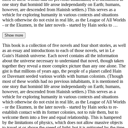
one story that hominid life arose independantly on Earth; humans,
however, are descended from Hainish settlers.) This serves as a
vehicle for exploring humanity in various contexts and situations
which otherwise do not exist in real life, as the League of All Worlds
- or the Ekumen, in the later novels - started by Hain seeks to …
Show more
This book is a collection of five novels and four short stories, as well
as an essay and introductions to each of those novels, set in Le
Guin's Hainish universe. Each novel contains all the information
about the universe necessary to understand that novel, though taken
together they reveal a more complex picture than any one alone. The
gist is that millions of years ago, the people of a planet called Hain
or Davenant seeded various worlds with human colonists. (Though
most of these worlds had no previous inhabitants, it is mentioned in
one story that hominid life arose independantly on Earth; humans,
however, are descended from Hainish settlers.) This serves as a
vehicle for exploring humanity in various contexts and situations
which otherwise do not exist in real life, as the League of All Worlds
- or the Ekumen, in the later novels - started by Hain seeks to re-
establish contact with its former colonies, not to rule them, but to
welcome them into a free and equal relationship. This is hampered
by the limitations of physics, which does not allow massive objects
to travel at or above the speed of light; but it is mitigated by the time