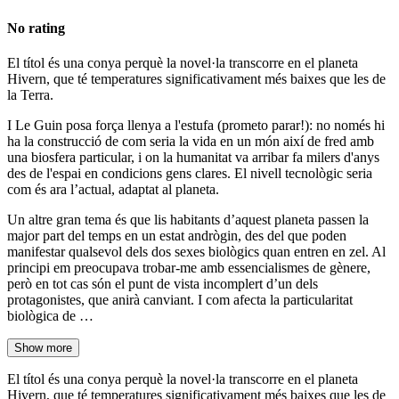
No rating
El títol és una conya perquè la novel·la transcorre en el planeta
Hivern, que té temperatures significativament més baixes que les de
la Terra.
I Le Guin posa força llenya a l'estufa (prometo parar!): no només hi
ha la construcció de com seria la vida en un món així de fred amb
una biosfera particular, i on la humanitat va arribar fa milers d'anys
des de l'espai en condicions gens clares. El nivell tecnològic seria
com és ara l’actual, adaptat al planeta.
Un altre gran tema és que lis habitants d’aquest planeta passen la
major part del temps en un estat andrògin, des del que poden
manifestar qualsevol dels dos sexes biològics quan entren en zel. Al
principi em preocupava trobar-me amb essencialismes de gènere,
però en tot cas són el punt de vista incomplert d’un dels
protagonistes, que anirà canviant. I com afecta la particularitat
biològica de …
Show more
El títol és una conya perquè la novel·la transcorre en el planeta
Hivern, que té temperatures significativament més baixes que les de