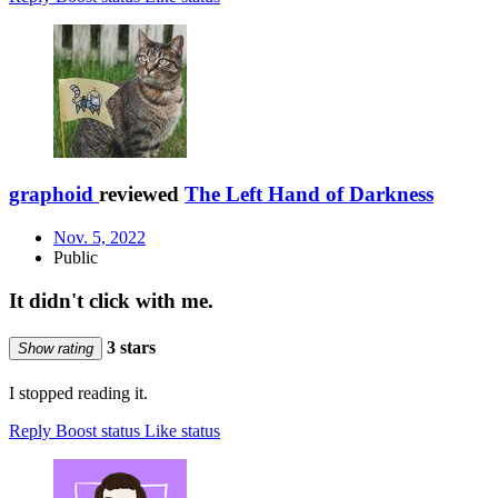
graphoid
reviewed
The Left Hand of Darkness
Nov. 5, 2022
Public
It didn't click with me.
3 stars
Show rating
I stopped reading it.
Reply
Boost status
Like status