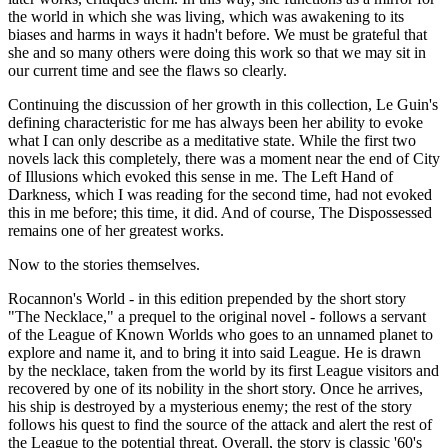
the world in which she was living, which was awakening to its
biases and harms in ways it hadn't before. We must be grateful that
she and so many others were doing this work so that we may sit in
our current time and see the flaws so clearly.
Continuing the discussion of her growth in this collection, Le Guin's
defining characteristic for me has always been her ability to evoke
what I can only describe as a meditative state. While the first two
novels lack this completely, there was a moment near the end of City
of Illusions which evoked this sense in me. The Left Hand of
Darkness, which I was reading for the second time, had not evoked
this in me before; this time, it did. And of course, The Dispossessed
remains one of her greatest works.
Now to the stories themselves.
Rocannon's World - in this edition prepended by the short story
"The Necklace," a prequel to the original novel - follows a servant
of the League of Known Worlds who goes to an unnamed planet to
explore and name it, and to bring it into said League. He is drawn
by the necklace, taken from the world by its first League visitors and
recovered by one of its nobility in the short story. Once he arrives,
his ship is destroyed by a mysterious enemy; the rest of the story
follows his quest to find the source of the attack and alert the rest of
the League to the potential threat. Overall, the story is classic '60's