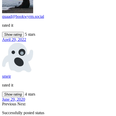
quaad@bookwyrm.social
rated it
5 stars
Show rating
April 29, 2022
smeir
rated it
4 stars
Show rating
June 29, 2020
Previous
Next
Successfully posted status