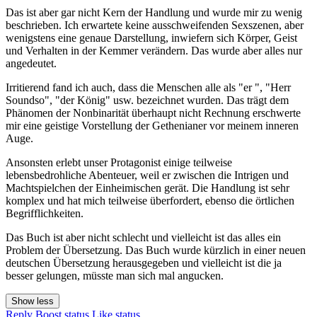
Das ist aber gar nicht Kern der Handlung und wurde mir zu wenig
beschrieben. Ich erwartete keine ausschweifenden Sexszenen, aber
wenigstens eine genaue Darstellung, inwiefern sich Körper, Geist
und Verhalten in der Kemmer verändern. Das wurde aber alles nur
angedeutet.
Irritierend fand ich auch, dass die Menschen alle als "er ", "Herr
Soundso", "der König" usw. bezeichnet wurden. Das trägt dem
Phänomen der Nonbinarität überhaupt nicht Rechnung erschwerte
mir eine geistige Vorstellung der Gethenianer vor meinem inneren
Auge.
Ansonsten erlebt unser Protagonist einige teilweise
lebensbedrohliche Abenteuer, weil er zwischen die Intrigen und
Machtspielchen der Einheimischen gerät. Die Handlung ist sehr
komplex und hat mich teilweise überfordert, ebenso die örtlichen
Begrifflichkeiten.
Das Buch ist aber nicht schlecht und vielleicht ist das alles ein
Problem der Übersetzung. Das Buch wurde kürzlich in einer neuen
deutschen Übersetzung herausgegeben und vielleicht ist die ja
besser gelungen, müsste man sich mal angucken.
Show less
Reply
Boost status
Like status