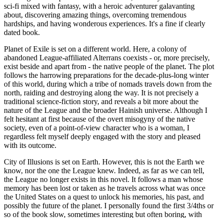
sci-fi mixed with fantasy, with a heroic adventurer galavanting
about, discovering amazing things, overcoming tremendous
hardships, and having wonderous experiences. It's a fine if clearly
dated book.
Planet of Exile is set on a different world. Here, a colony of
abandoned League-affiliated Alterrans coexists - or, more precisely,
exist beside and apart from - the native people of the planet. The plot
follows the harrowing preparations for the decade-plus-long winter
of this world, during which a tribe of nomads travels down from the
north, raiding and destroying along the way. It is not precisely a
traditional science-fiction story, and reveals a bit more about the
nature of the League and the broader Hainish universe. Although I
felt hesitant at first because of the overt misogyny of the native
society, even of a point-of-view character who is a woman, I
regardless felt myself deeply engaged with the story and pleased
with its outcome.
City of Illusions is set on Earth. However, this is not the Earth we
know, nor the one the League knew. Indeed, as far as we can tell,
the League no longer exists in this novel. It follows a man whose
memory has been lost or taken as he travels across what was once
the United States on a quest to unlock his memories, his past, and
possibly the future of the planet. I personally found the first 3/4ths or
so of the book slow, sometimes interesting but often boring, with