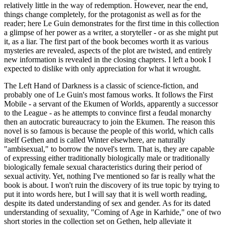
relatively little in the way of redemption. However, near the end,
things change completely, for the protagonist as well as for the
reader; here Le Guin demonstrates for the first time in this collection
a glimpse of her power as a writer, a storyteller - or as she might put
it, as a liar. The first part of the book becomes worth it as various
mysteries are revealed, aspects of the plot are twisted, and entirely
new information is revealed in the closing chapters. I left a book I
expected to dislike with only appreciation for what it wrought.
The Left Hand of Darkness is a classic of science-fiction, and
probably one of Le Guin's most famous works. It follows the First
Mobile - a servant of the Ekumen of Worlds, apparently a successor
to the League - as he attempts to convince first a feudal monarchy
then an autocratic bureaucracy to join the Ekumen. The reason this
novel is so famous is because the people of this world, which calls
itself Gethen and is called Winter elsewhere, are naturally
"ambisexual," to borrow the novel's term. That is, they are capable
of expressing either traditionally biologically male or traditionally
biologically female sexual characteristics during their period of
sexual activity. Yet, nothing I've mentioned so far is really what the
book is about. I won't ruin the discovery of its true topic by trying to
put it into words here, but I will say that it is well worth reading,
despite its dated understanding of sex and gender. As for its dated
understanding of sexuality, "Coming of Age in Karhide," one of two
short stories in the collection set on Gethen, help alleviate it