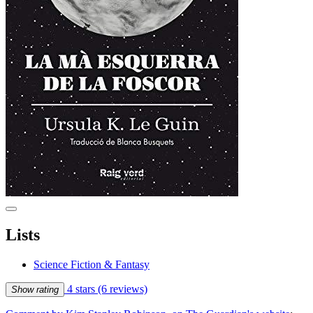
Lists
Science Fiction & Fantasy
4 stars
(6 reviews)
Show rating