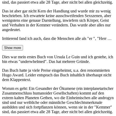
sind, das passiert etwa alle 28 Tage, aber nicht bei allen gleichzeitig.
Das ist aber gar nicht Kern der Handlung und wurde mir zu wenig
beschrieben. Ich erwartete keine ausschweifenden Sexszenen, aber
wenigstens eine genaue Darstellung, inwiefern sich Körper, Geist
und Verhalten in der Kemmer verändern. Das wurde aber alles nur
angedeutet.
Irritierend fand ich auch, dass die Menschen alle als "er ", "Herr …
Show more
Dies war mein erstes Buch von Ursula Le Guin und ich gestehe, ich
bin etwas "underwhelmed". Das hat mehrere Gründe.
Das Buch hatte ja viele Preise eingeheimst, u.a. den renommierten
Hugo Award. Leider entsprach das Buch inhaltlich überhaupt nicht
dem Klappentext.
Worum es geht: Ein Gesandter der Ökumene (ein interplanetarischer
Zusammenschluss humanoider Gesellschaften) kommt auf den
extrem kalten Planeten Gethen, wo die Einheimischen alle androgyn
sind und nur weibliche oder männliche Geschlechtsmerkmale
ausbilden und sich fortpflanzen können, wenn sie in der "Kemmer"
sind, das passiert etwa alle 28 Tage, aber nicht bei allen gleichzeitig.