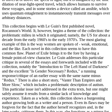
dilation of near-light-speed travel, which allows humans to survive
these voyages, and in some stories a device called an ansible, which
uses quantum entaglement to instantaneously transmit messages over
arbitrary distances.
This collection begins with Le Guin's first published novel,
Rocannon's World. It, however, begins a theme of the collection: the
problematic milieu in which it originated; namely, the US for about a
decade from the early 1960's to the early 1970's. The most glaring
example of this is the way women are spoken of - weak, emotional,
and the like. Each novel in this collection seems to have this
common flaw. Planet of Exile brings it to the fore by having a
female point-of-view character. Le Guin addresses this particular
critique in several of the essays and forewards included with the
collection, notably the "Introduction to The Left Hand of Darkness"
and the excellent "Is Gender Necessary? Redux," a running
response/critique of an earlier essay with the same name minus
"Redux." There is also a short story, "Vaster Than Empires and
More Slow," which includes a problematic description of autism.
This particular issue isn't addressed in the extra texts, but one might
safely assume it results from a similar lack of knowledge and
experience. Taken as a whole, this collection shows a burgeoning
author growing both as a writer and a person. Even its flaws may be
forgiven for the fact that the author herself recognizes and, in the
later works, critiques them. In this way, she functions as a mirror for