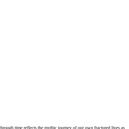
hrough time reflects the mythic journey of our own fractured lives as