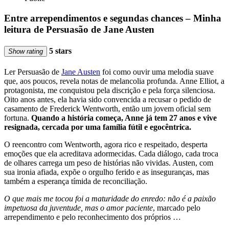
Entre arrependimentos e segundas chances – Minha
leitura de Persuasão de Jane Austen
5 stars
Show rating
Ler Persuasão de
Jane Austen
foi como ouvir uma melodia suave
que, aos poucos, revela notas de melancolia profunda. Anne Elliot, a
protagonista, me conquistou pela discrição e pela força silenciosa.
Oito anos antes, ela havia sido convencida a recusar o pedido de
casamento de Frederick Wentworth, então um jovem oficial sem
fortuna.
Quando a história começa, Anne já tem 27 anos e vive
resignada, cercada por uma família fútil e egocêntrica.
O reencontro com Wentworth, agora rico e respeitado, desperta
emoções que ela acreditava adormecidas. Cada diálogo, cada troca
de olhares carrega um peso de histórias não vividas. Austen, com
sua ironia afiada, expõe o orgulho ferido e as inseguranças, mas
também a esperança tímida de reconciliação.
O que mais me tocou foi a maturidade do enredo: não é a paixão
impetuosa da juventude, mas o amor paciente
, marcado pelo
arrependimento e pelo reconhecimento dos próprios …