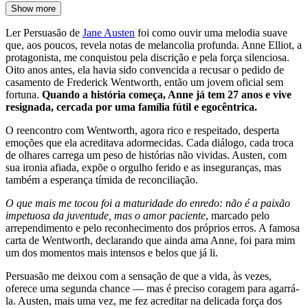
Show more
Ler Persuasão de
Jane Austen
foi como ouvir uma melodia suave
que, aos poucos, revela notas de melancolia profunda. Anne Elliot, a
protagonista, me conquistou pela discrição e pela força silenciosa.
Oito anos antes, ela havia sido convencida a recusar o pedido de
casamento de Frederick Wentworth, então um jovem oficial sem
fortuna.
Quando a história começa, Anne já tem 27 anos e vive
resignada, cercada por uma família fútil e egocêntrica.
O reencontro com Wentworth, agora rico e respeitado, desperta
emoções que ela acreditava adormecidas. Cada diálogo, cada troca
de olhares carrega um peso de histórias não vividas. Austen, com
sua ironia afiada, expõe o orgulho ferido e as inseguranças, mas
também a esperança tímida de reconciliação.
O que mais me tocou foi a maturidade do enredo: não é a paixão
impetuosa da juventude, mas o amor paciente
, marcado pelo
arrependimento e pelo reconhecimento dos próprios erros. A famosa
carta de Wentworth, declarando que ainda ama Anne, foi para mim
um dos momentos mais intensos e belos que já li.
Persuasão me deixou com a sensação de que a vida, às vezes,
oferece uma segunda chance — mas é preciso coragem para agarrá-
la. Austen, mais uma vez, me fez acreditar na delicada força dos