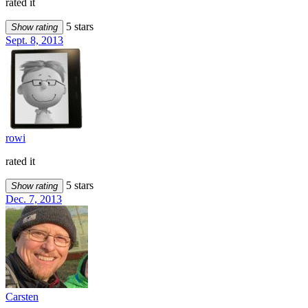
rated it
5 stars
Show rating
Sept. 8, 2013
rowi
rated it
5 stars
Show rating
Dec. 7, 2013
Carsten