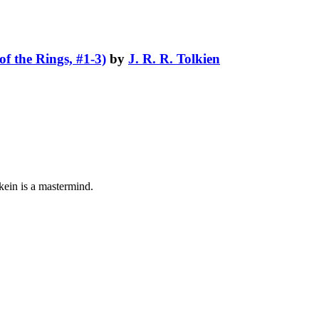
f the Rings, #1-3)
by
J. R. R. Tolkien
lkein is a mastermind.