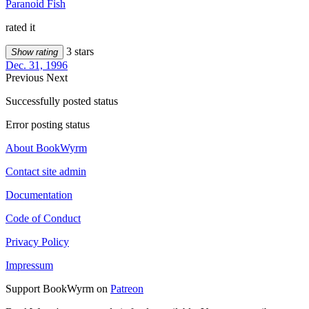
Paranoid Fish
rated it
3 stars
Show rating
Dec. 31, 1996
Previous
Next
Successfully posted status
Error posting status
About BookWyrm
Contact site admin
Documentation
Code of Conduct
Privacy Policy
Impressum
Support BookWyrm on
Patreon