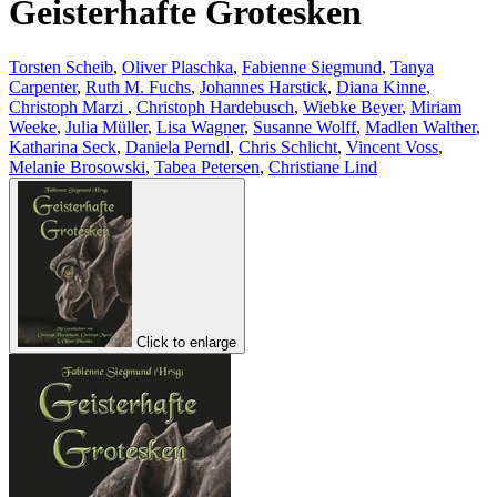
Geisterhafte Grotesken
Torsten Scheib
,
Oliver Plaschka
,
Fabienne Siegmund
,
Tanya
Carpenter
,
Ruth M. Fuchs
,
Johannes Harstick
,
Diana Kinne
,
Christoph Marzi
,
Christoph Hardebusch
,
Wiebke Beyer
,
Miriam
Weeke
,
Julia Müller
,
Lisa Wagner
,
Susanne Wolff
,
Madlen Walther
,
Katharina Seck
,
Daniela Perndl
,
Chris Schlicht
,
Vincent Voss
,
Melanie Brosowski
,
Tabea Petersen
,
Christiane Lind
Click to enlarge