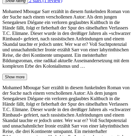
2 stars
(1 review)
Show rating
Mohamed Mbougar Sarr erzählt in diesem funkelnden Roman von
der Suche nach einem verschollenen Autor: Als dem jungen
Senegalesen Diégane ein verloren geglaubtes Kultbuch in die
Hände fällt, folgt er fieberhaft der Spur des rätselhaften Verfassers
T.C. Elimane. Dieser wurde in den dreißiger Jahren als »schwarzer
Rimbaud« gefeiert, nach rassistischen Anfeindungen und einem
Skandal tauchte er jedoch unter. Wer war er? Voll Suchtpotenzial
und unnachahmlicher Ironie erzählt Sarr von einer labyrinthischen
Reise, die drei Kontinente umspannt. Ein meisterhafter
Bildungsroman, eine radikal aktuelle Auseinandersetzung mit dem
komplexen Erbe des Kolonialismus und …
Show more
Mohamed Mbougar Sarr erzählt in diesem funkelnden Roman von
der Suche nach einem verschollenen Autor: Als dem jungen
Senegalesen Diégane ein verloren geglaubtes Kultbuch in die
Hände fällt, folgt er fieberhaft der Spur des rätselhaften Verfassers
T.C. Elimane. Dieser wurde in den dreißiger Jahren als »schwarzer
Rimbaud« gefeiert, nach rassistischen Anfeindungen und einem
Skandal tauchte er jedoch unter. Wer war er? Voll Suchtpotenzial
und unnachahmlicher Ironie erzählt Sarr von einer labyrinthischen
Reise, die drei Kontinente umspannt. Ein meisterhafter