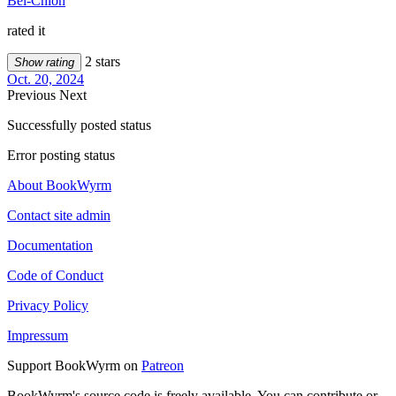
Bel-Chion
rated it
2 stars
Show rating
Oct. 20, 2024
Previous
Next
Successfully posted status
Error posting status
About BookWyrm
Contact site admin
Documentation
Code of Conduct
Privacy Policy
Impressum
Support BookWyrm on
Patreon
BookWyrm's source code is freely available. You can contribute or