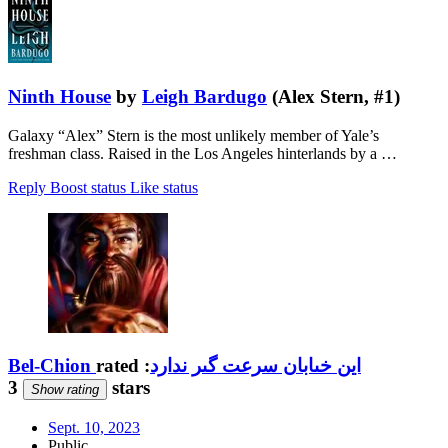
Ninth House
by
Leigh Bardugo
(Alex Stern, #1)
Galaxy “Alex” Stern is the most unlikely member of Yale’s
freshman class. Raised in the Los Angeles hinterlands by a …
Reply
Boost status
Like status
Bel-Chion
rated
:
اين خىابان سرعت گىر ندارد
3 stars
Show rating
Sept. 10, 2023
Public