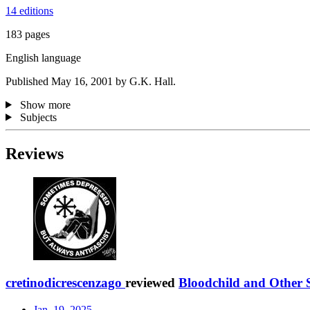
14 editions
183 pages
English language
Published May 16, 2001 by G.K. Hall.
Show more
Subjects
Reviews
cretinodicrescenzago
reviewed
Bloodchild and Other S
Jan. 19, 2025