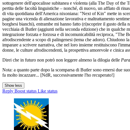
sottogenere dell'apocalisse subitanea e violenta (alla The Day of the T
pertita delle facoltà linguistiche – nonché, di nuovo, un afflato di ri
di vita quotidiana dell'America nixoniana: "Next of Kin" mette in scena
pagine una vicenda di alienazione lavorativa e maltrattamento sentiment
borghesi bianchi), entrambe mi hanno fatto (ri)scoprire il gusto della n
vecchiaia di Butler (aggiunti nella seconda edizione) che in qualche m
integrazione forzata e forzosa e di incomunicabilità reciproca, "The 
afrodiscendente a scopo di palingenesi (tema che adoro). Chiudono la ra
imparare a scrivere narrativa, che nel loro insieme restituiscono l'immag
donne, le culture afrodiscendenti, la prospettiva amorevole e cinica ass
Direi che in futuro non potrò non leggere almeno la dilogia delle
Para
Nota: a quanto parte dopo la scomparsa di Butler sono emersi due suoi 
fa molto incazzare... [NdR, successivamente l'ho recuperato!]
Show less
Reply
Boost status
Like status