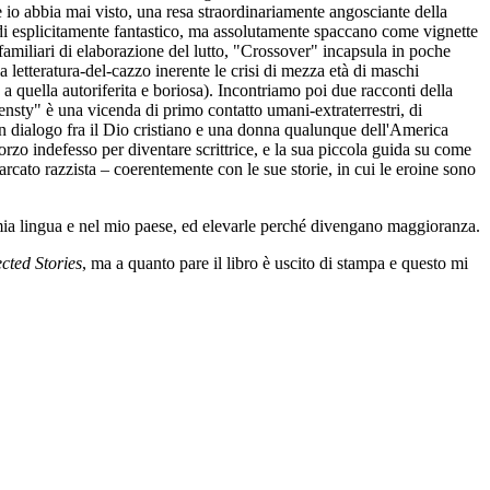
e io abbia mai visto, una resa straordinariamente angosciante della
a di esplicitamente fantastico, ma assolutamente spaccano come vignette
familiari di elaborazione del lutto, "Crossover" incapsula in poche
 letteratura-del-cazzo inerente le crisi di mezza età di maschi
 a quella autoriferita e boriosa). Incontriamo poi due racconti della
ensty" è una vicenda di primo contatto umani-extraterrestri, di
n dialogo fra il Dio cristiano e una donna qualunque dell'America
rzo indefesso per diventare scrittrice, e la sua piccola guida su come
iarcato razzista – coerentemente con le sue storie, in cui le eroine sono
mia lingua e nel mio paese, ed elevarle perché divengano maggioranza.
cted Stories
, ma a quanto pare il libro è uscito di stampa e questo mi