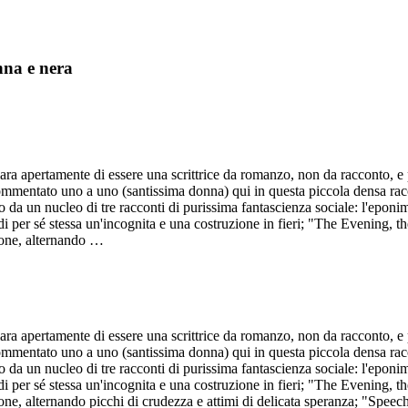
nna e nera
ra apertamente di essere una scrittrice da romanzo, non da racconto, e p
 commentato uno a uno (santissima donna) qui in questa piccola densa racc
 da un nucleo di tre racconti di purissima fantascienza sociale: l'eponim
è di per sé stessa un'incognita e una costruzione in fieri; "The Evening, 
zione, alternando …
ra apertamente di essere una scrittrice da romanzo, non da racconto, e p
 commentato uno a uno (santissima donna) qui in questa piccola densa racc
 da un nucleo di tre racconti di purissima fantascienza sociale: l'eponim
è di per sé stessa un'incognita e una costruzione in fieri; "The Evening, 
azione, alternando picchi di crudezza e attimi di delicata speranza; "Spee