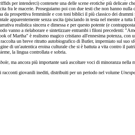
riffids per intenderci) contenete una delle scene erotiche più delicate ch
nascita fra le macerie. Proseguiamo poi con due testi che non hanno null
 da prospettiva femminile e con toni biblici il più classico dei drammi 
ale apparentemente senza uscita (pisciando in testa nel mentre a tutta la
arrativa realistica sincera e dimessa e per questo potente (e contrapposta
odo vanno a rielaborare e sintetizzare entrambi i filoni precedenti: "Am
Book of Martha" è realismo magico cristiano all'ennesima potenza, con u
ccolta un breve ritratto autobiografico di Butler, imperniato sul suo sfo
ine di un'autentica eroina culturale che si è battuta a vita contro il patr
ieme, la lingua controllata e sobria.
bole
, ma ancora più importante sarà ascoltare voci di minoranza nella 
racconti giovanili inediti, distribuiti per un periodo nel volume
Unexpe