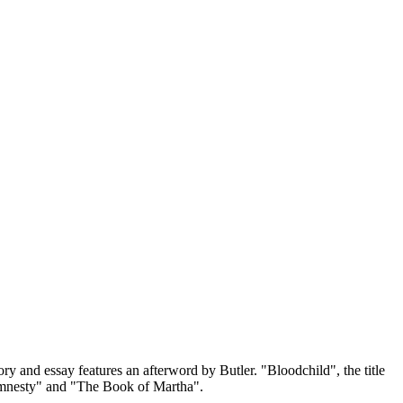
ory and essay features an afterword by Butler. "Bloodchild", the title
"Amnesty" and "The Book of Martha".