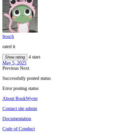
frosch
rated it
4 stars
Show rating
May 5, 2025
Previous
Next
Successfully posted status
Error posting status
About BookWyrm
Contact site admin
Documentation
Code of Conduct