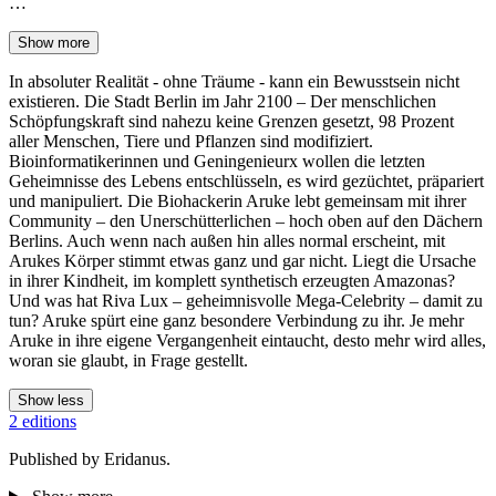
…
Show more
In absoluter Realität - ohne Träume - kann ein Bewusstsein nicht
existieren. Die Stadt Berlin im Jahr 2100 – Der menschlichen
Schöpfungskraft sind nahezu keine Grenzen gesetzt, 98 Prozent
aller Menschen, Tiere und Pflanzen sind modifiziert.
Bioinformatikerinnen und Geningenieurx wollen die letzten
Geheimnisse des Lebens entschlüsseln, es wird gezüchtet, präpariert
und manipuliert. Die Biohackerin Aruke lebt gemeinsam mit ihrer
Community – den Unerschütterlichen – hoch oben auf den Dächern
Berlins. Auch wenn nach außen hin alles normal erscheint, mit
Arukes Körper stimmt etwas ganz und gar nicht. Liegt die Ursache
in ihrer Kindheit, im komplett synthetisch erzeugten Amazonas?
Und was hat Riva Lux – geheimnisvolle Mega-Celebrity – damit zu
tun? Aruke spürt eine ganz besondere Verbindung zu ihr. Je mehr
Aruke in ihre eigene Vergangenheit eintaucht, desto mehr wird alles,
woran sie glaubt, in Frage gestellt.
Show less
2 editions
Published by Eridanus.