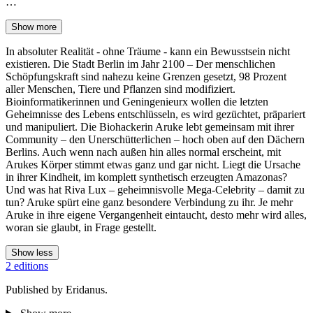
…
Show more
In absoluter Realität - ohne Träume - kann ein Bewusstsein nicht
existieren. Die Stadt Berlin im Jahr 2100 – Der menschlichen
Schöpfungskraft sind nahezu keine Grenzen gesetzt, 98 Prozent
aller Menschen, Tiere und Pflanzen sind modifiziert.
Bioinformatikerinnen und Geningenieurx wollen die letzten
Geheimnisse des Lebens entschlüsseln, es wird gezüchtet, präpariert
und manipuliert. Die Biohackerin Aruke lebt gemeinsam mit ihrer
Community – den Unerschütterlichen – hoch oben auf den Dächern
Berlins. Auch wenn nach außen hin alles normal erscheint, mit
Arukes Körper stimmt etwas ganz und gar nicht. Liegt die Ursache
in ihrer Kindheit, im komplett synthetisch erzeugten Amazonas?
Und was hat Riva Lux – geheimnisvolle Mega-Celebrity – damit zu
tun? Aruke spürt eine ganz besondere Verbindung zu ihr. Je mehr
Aruke in ihre eigene Vergangenheit eintaucht, desto mehr wird alles,
woran sie glaubt, in Frage gestellt.
Show less
2 editions
Published by Eridanus.