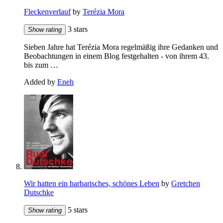
Fleckenverlauf
by
Terézia Mora
3 stars
Show rating
Sieben Jahre hat Terézia Mora regelmäßig ihre Gedanken und
Beobachtungen in einem Blog festgehalten - von ihrem 43.
bis zum …
Added by
Eneh
Wir hatten ein barbarisches, schönes Leben
by
Gretchen
Dutschke
5 stars
Show rating