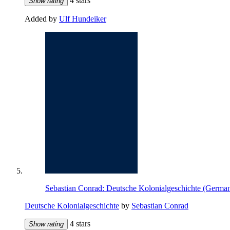
4 stars
Show rating
Added by
Ulf Hundeiker
Sebastian Conrad: Deutsche Kolonialgeschichte (Germa
Deutsche Kolonialgeschichte
by
Sebastian Conrad
4 stars
Show rating