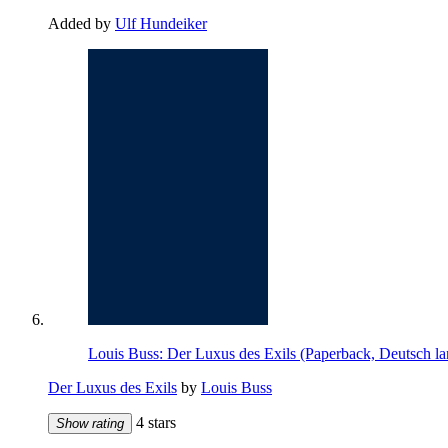
Added by
Ulf Hundeiker
Louis Buss: Der Luxus des Exils (Paperback, Deutsch l
Der Luxus des Exils
by
Louis Buss
4 stars
Show rating