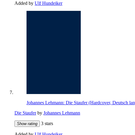
Added by
Ulf Hundeiker
Johannes Lehmann: Die Staufer (Hardcover, Deutsch la
Die Staufer
by
Johannes Lehmann
3 stars
Show rating
Added by
Ulf Hundeiker