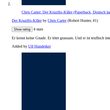
Chris Carter: Der Kruzifix-Killer (Paperback, Deutsch l
Der Kruzifix-Killer
by
Chris Carter
(Robert Hunter, #1)
4 stars
Show rating
Er kennt keine Gnade. Er tötet grausam. Und er ist teuflisch i
Added by
Ulf Hundeiker