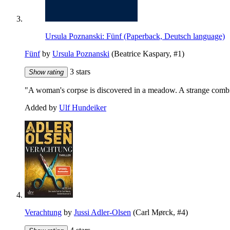
Ursula Poznanski: Fünf (Paperback, Deutsch language)
Fünf
by
Ursula Poznanski
(Beatrice Kaspary, #1)
3 stars
Show rating
"A woman's corpse is discovered in a meadow. A strange combi
Added by
Ulf Hundeiker
Verachtung
by
Jussi Adler-Olsen
(Carl Mørck, #4)