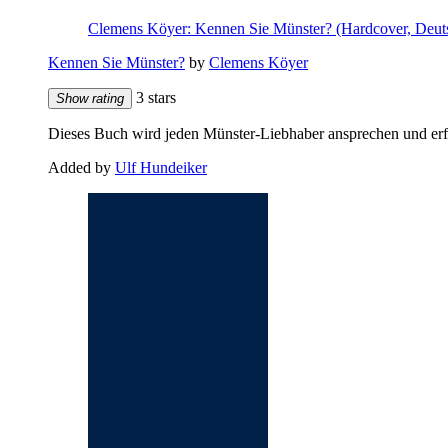
Clemens Köyer: Kennen Sie Münster? (Hardcover, Deut
Kennen Sie Münster?
by
Clemens Köyer
3 stars
Show rating
Dieses Buch wird jeden Münster-Liebhaber ansprechen und erfr
Added by
Ulf Hundeiker