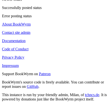
Successfully posted status
Error posting status
About BookWyrm
Contact site admin
Documentation
Code of Conduct
Privacy Policy
Impressum
Support BookWyrm on
Patreon
BookWyrm's source code is freely available. You can contribute or
report issues on
GitHub
.
This instance is run by your friendly admin, Milan, of
tchncs.de
. It is
powered by donations just like the BookWyrm project itself.