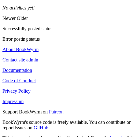
No activities yet!
Newer
Older
Successfully posted status
Error posting status
About BookWyrm
Contact site admin
Documentation
Code of Conduct
Privacy Policy
Impressum
Support BookWyrm on
Patreon
BookWyrm's source code is freely available. You can contribute or
report issues on
GitHub
.