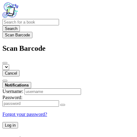
Search
Scan Barcode
Scan Barcode
Cancel
Notifications
Username:
Password:
Forgot your password?
Log in