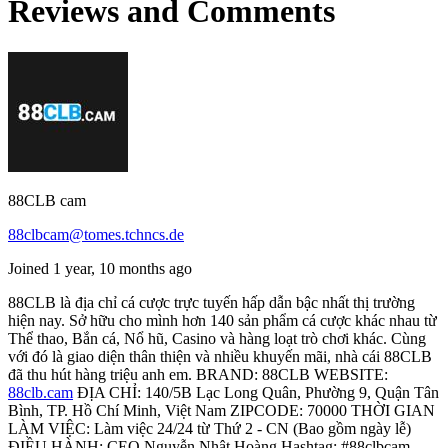
Reviews and Comments
88CLB cam
88clbcam@tomes.tchncs.de
Joined 1 year, 10 months ago
88CLB là địa chỉ cá cược trực tuyến hấp dẫn bậc nhất thị trường
hiện nay. Sở hữu cho mình hơn 140 sản phẩm cá cược khác nhau từ
Thể thao, Bắn cá, Nổ hũ, Casino và hàng loạt trò chơi khác. Cùng
với đó là giao diện thân thiện và nhiều khuyến mãi, nhà cái 88CLB
đã thu hút hàng triệu anh em. BRAND: 88CLB WEBSITE:
88clb.cam
ĐỊA CHỈ: 140/5B Lạc Long Quân, Phường 9, Quận Tân
Bình, TP. Hồ Chí Minh, Việt Nam ZIPCODE: 70000 THỜI GIAN
LÀM VIỆC: Làm việc 24/24 từ Thứ 2 - CN (Bao gồm ngày lễ)
ĐIỀU HÀNH: CEO Nguyễn Nhật Hoàng Hashtag: #88clbcam