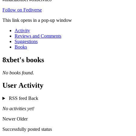
Follow on Fediverse
This link opens in a pop-up window
Activity
Reviews and Comments
Suggestions
Books
8xbet's books
No books found.
User Activity
RSS feed
Back
No activities yet!
Newer
Older
Successfully posted status