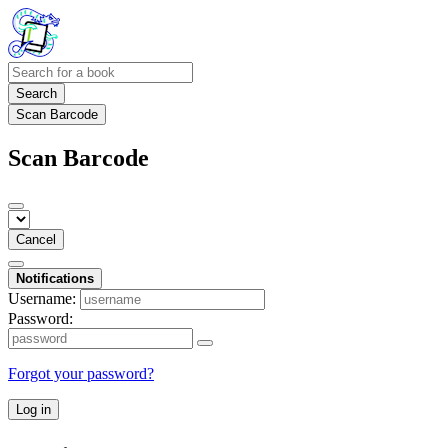
Search
Scan Barcode
Scan Barcode
Cancel
Notifications
Username:
Password:
Forgot your password?
Log in