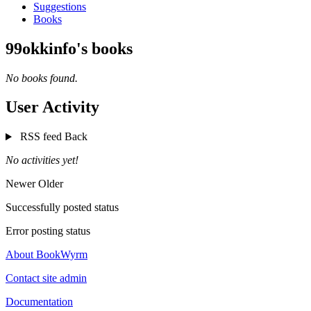
Suggestions
Books
99okkinfo's books
No books found.
User Activity
RSS feed
Back
No activities yet!
Newer
Older
Successfully posted status
Error posting status
About BookWyrm
Contact site admin
Documentation