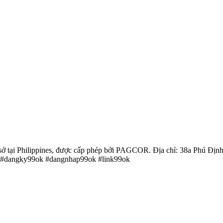
trụ sở tại Philippines, được cấp phép bởi PAGCOR. Địa chỉ: 38a Phú 
 #dangky99ok #dangnhap99ok #link99ok