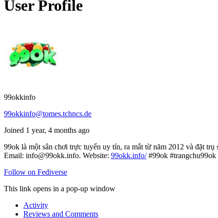
User Profile
99okkinfo
99okkinfo@tomes.tchncs.de
Joined 1 year, 4 months ago
99ok là một sân chơi trực tuyến uy tín, ra mắt từ năm 2012 và đặt 
Email: info@99okk.info. Website:
99okk.info/
#99ok #trangchu99ok
Follow on Fediverse
This link opens in a pop-up window
Activity
Reviews and Comments