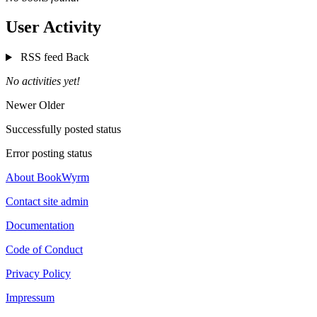
User Activity
RSS feed
Back
No activities yet!
Newer
Older
Successfully posted status
Error posting status
About BookWyrm
Contact site admin
Documentation
Code of Conduct
Privacy Policy
Impressum