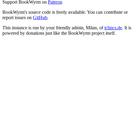
Support BookWyrm on
Patreon
BookWyrm's source code is freely available. You can contribute or
report issues on
GitHub
.
This instance is run by your friendly admin, Milan, of
tchncs.de
. It is
powered by donations just like the BookWyrm project itself.