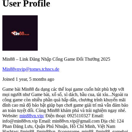
User Profile
Min88 – Link Đăng Nhập Cổng Game Đổi Thưởng 2025
Min88vnvip@tomes.tchncs.de
Joined 1 year, 5 months ago
Game bài Min88 đa dạng các thể loại game cuốn hút phù hợp với
mọi người như Game bài, xổ số, xì dách, bầu cua, tài xỉu...Ngoài ra
công game còn nhiều phần quà hấp dẫn, chương trình khuyến mãi
đỉnh cao mà độ bảo bật giúp bạn chơi game giải trí mà vẫn đảm bảo
an toàn tuyệt đối. Cùng Min88 khám phá và trải nghiệm ngay nhé.
Website:
min88vn.vip/
Điện thoại: 0925110327 Email:
info@min88vn.vip Email: min88vn.vip@gmail.com Địa chỉ: 124
Phan Đăng Lưu, Quận Phú Nhuận, Hồ Chí Minh, Việt Nam
Hashtag: #min88, #min88vn, #conggame_min88, #min88_gamebai,