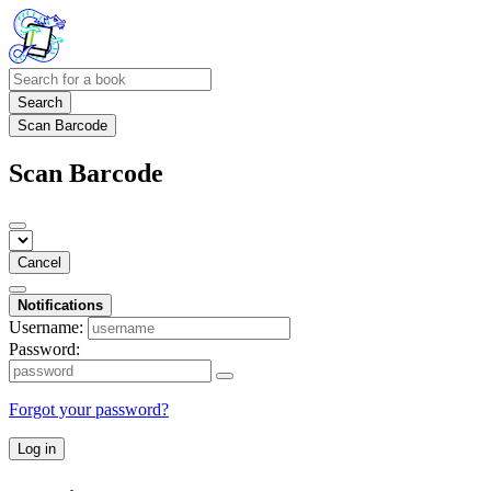
Search
Scan Barcode
Scan Barcode
Cancel
Notifications
Username:
Password:
Forgot your password?
Log in