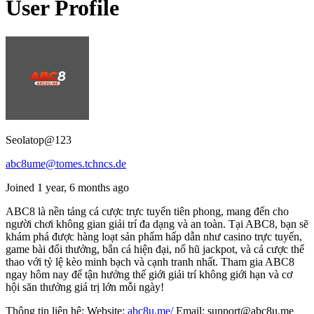
User Profile
Seolatop@123
abc8ume@tomes.tchncs.de
Joined 1 year, 6 months ago
ABC8 là nền tảng cá cược trực tuyến tiên phong, mang đến cho
người chơi không gian giải trí đa dạng và an toàn. Tại ABC8, bạn sẽ
khám phá được hàng loạt sản phẩm hấp dẫn như casino trực tuyến,
game bài đổi thưởng, bắn cá hiện đại, nổ hũ jackpot, và cá cược thể
thao với tỷ lệ kèo minh bạch và cạnh tranh nhất. Tham gia ABC8
ngay hôm nay để tận hưởng thế giới giải trí không giới hạn và cơ
hội săn thưởng giá trị lớn mỗi ngày!
Thông tin liên hệ: Website:
abc8u.me/
Email: support@abc8u.me