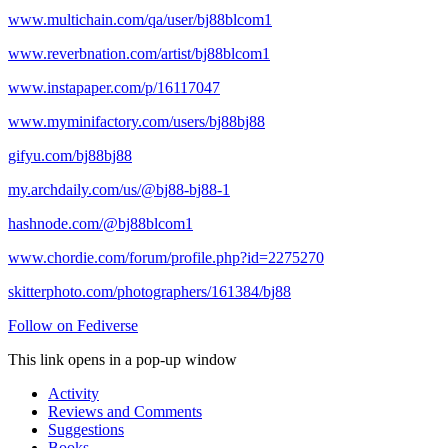
www.multichain.com/qa/user/bj88blcom1
www.reverbnation.com/artist/bj88blcom1
www.instapaper.com/p/16117047
www.myminifactory.com/users/bj88bj88
gifyu.com/bj88bj88
my.archdaily.com/us/@bj88-bj88-1
hashnode.com/@bj88blcom1
www.chordie.com/forum/profile.php?id=2275270
skitterphoto.com/photographers/161384/bj88
Follow on Fediverse
This link opens in a pop-up window
Activity
Reviews and Comments
Suggestions
Books