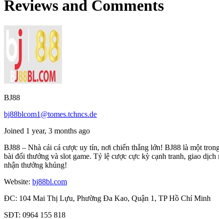
Reviews and Comments
BJ88
bj88blcom1@tomes.tchncs.de
Joined 1 year, 3 months ago
BJ88 – Nhà cái cá cược uy tín, nơi chiến thắng lớn! BJ88 là một tron
bài đổi thưởng và slot game. Tỷ lệ cược cực kỳ cạnh tranh, giao dịc
nhận thưởng khủng!
Website:
bj88bl.com
ĐC: 104 Mai Thị Lựu, Phường Đa Kao, Quận 1, TP Hồ Chí Minh
SĐT: 0964 155 818