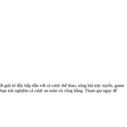
 giải trí đầy hấp dẫn với cá cược thể thao, sòng bài trực tuyến, game
o bạn trải nghiệm cá cược an toàn và công bằng. Tham gia ngay để