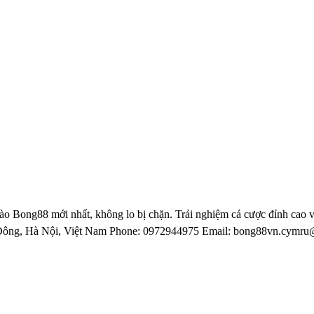
 Bong88 mới nhất, không lo bị chặn. Trải nghiệm cá cược đỉnh cao với
Đông, Hà Nội, Việt Nam Phone: 0972944975 Email: bong88vn.cymru