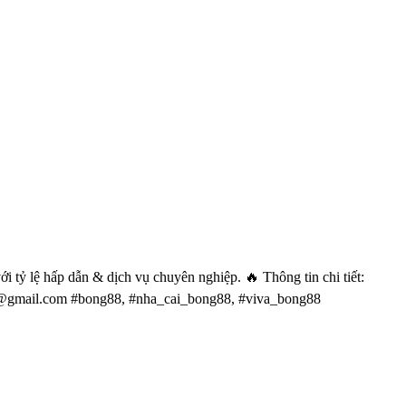
 tỷ lệ hấp dẫn & dịch vụ chuyên nghiệp. 🔥 Thông tin chi tiết:
@gmail.com #bong88, #nha_cai_bong88, #viva_bong88